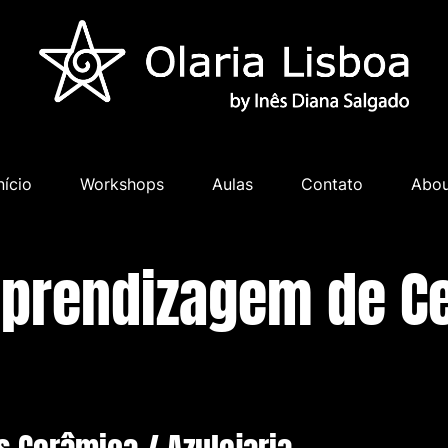
nício
Workshops
Aulas
Contato
Abou
aprendizagem de C