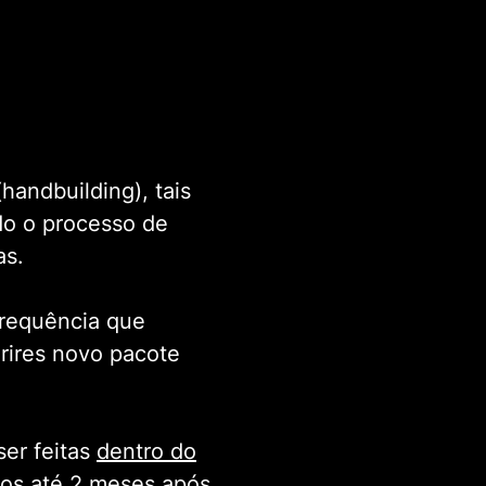
handbuilding), tais
odo o processo de
as.
frequência que
irires novo pacote
er feitas
dentro do
dos até 2 meses após