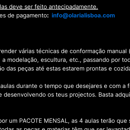
as deve ser feito antecipadamente.
es de pagamento
:
info@olarialisboa.com
render várias técnicas de conformação manual (
a, a modelação, escultura, etc., passando por t
o das peças até estas estarem prontas e cozid
 aulas durante o tempo que desejares e com a 
e desenvolvendo os teus projectos. Basta adqu
por um PACOTE MENSAL, as 4 aulas terão que s
todas as peças e materias têm que ser levanta