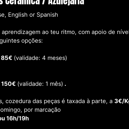
s Cerâmica / Azulejaria
e, English or Spanish
aprendizagem ao teu ritmo, com apoio de nível
guintes opções:
.. 85€
(validade: 4 meses)
.. 150€
(validade: 1 mês)
.
s, cozedura das peças é taxada à parte, a
3€/K
 domingo, por marcação
ou 16h/19h