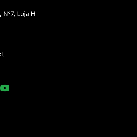
, Nº7, Loja H
l,