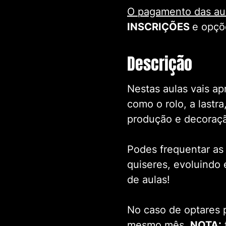
O pagamento das aul
INSCRIÇÕES
e opçõ
Descrição
Nestas aulas vais ap
como o rolo, a lastr
produção e decoraçã
Podes frequentar as
quiseres, evoluindo 
de aulas!
No caso de optares 
mesmo mês
.
NOTA: