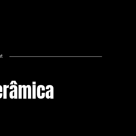
t
erâmica